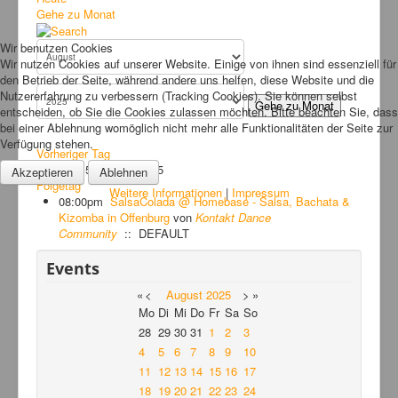
Bilder
Gehe zu Monat
News
Wir benutzen Cookies
Wir nutzen Cookies auf unserer Website. Einige von ihnen sind essenziell für
Links
den Betrieb der Seite, während andere uns helfen, diese Website und die
Nutzererfahrung zu verbessern (Tracking Cookies). Sie können selbst
FAQ
Gehe zu Monat
entscheiden, ob Sie die Cookies zulassen möchten. Bitte beachten Sie, dass
bei einer Ablehnung womöglich nicht mehr alle Funktionalitäten der Seite zur
Hansefit
Verfügung stehen.
Vorheriger Tag
Kontakt
Freitag, 15. August 2025
Akzeptieren
Ablehnen
Folgetag
Weitere Informationen
|
Impressum
08:00pm
SalsaColada @ Homebase - Salsa, Bachata &
Kizomba in Offenburg
von
Kontakt Dance
Community
:: DEFAULT
Events
«
<
August
2025
>
»
Mo
Di
Mi
Do
Fr
Sa
So
28
29
30
31
1
2
3
4
5
6
7
8
9
10
11
12
13
14
15
16
17
18
19
20
21
22
23
24