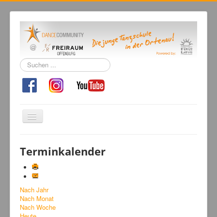
Suchen
...
Navigation
an/aus
Home
Terminkalender
Tanzschule
Kursangebot
Nach Jahr
Events
Nach Monat
Fuegolatino
Nach Woche
Heute