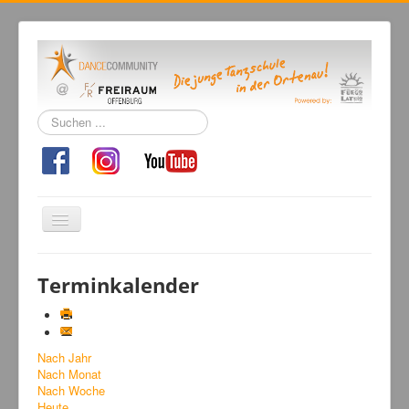
Suchen
...
Navigation
an/aus
Home
Terminkalender
Tanzschule
Kursangebot
Nach Jahr
Events
Nach Monat
Fuegolatino
Nach Woche
Heute