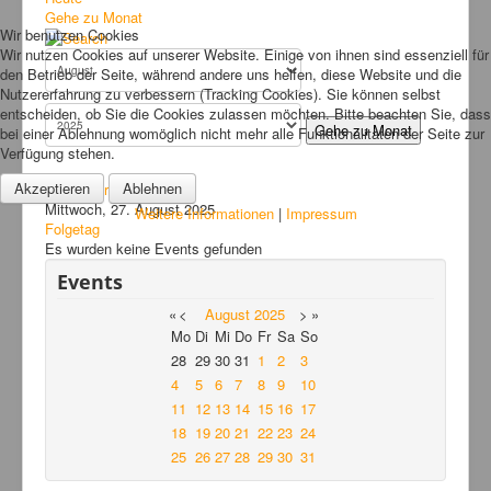
Bilder
Gehe zu Monat
Wir benutzen Cookies
News
Wir nutzen Cookies auf unserer Website. Einige von ihnen sind essenziell für
den Betrieb der Seite, während andere uns helfen, diese Website und die
Links
Nutzererfahrung zu verbessern (Tracking Cookies). Sie können selbst
entscheiden, ob Sie die Cookies zulassen möchten. Bitte beachten Sie, dass
FAQ
Gehe zu Monat
bei einer Ablehnung womöglich nicht mehr alle Funktionalitäten der Seite zur
Verfügung stehen.
Hansefit
Akzeptieren
Ablehnen
Vorheriger Tag
Kontakt
Mittwoch, 27. August 2025
Weitere Informationen
|
Impressum
Folgetag
Es wurden keine Events gefunden
Events
«
<
August
2025
>
»
Mo
Di
Mi
Do
Fr
Sa
So
28
29
30
31
1
2
3
4
5
6
7
8
9
10
11
12
13
14
15
16
17
18
19
20
21
22
23
24
25
26
27
28
29
30
31