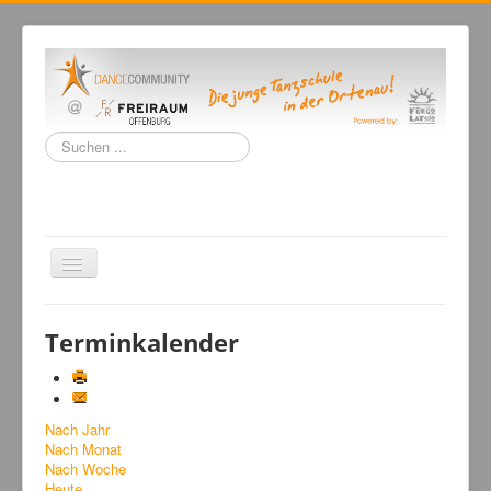
Suchen
...
Navigation
an/aus
Home
Terminkalender
Tanzschule
Kursangebot
Nach Jahr
Events
Nach Monat
Fuegolatino
Nach Woche
Heute