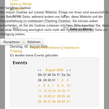
Bilder
Gehe zu Monat
Wir benutzen Cookies
News
Wir nutzen Cookies auf unserer Website. Einige von ihnen sind essenziell für
den Betrieb der Seite, während andere uns helfen, diese Website und die
Links
Nutzererfahrung zu verbessern (Tracking Cookies). Sie können selbst
entscheiden, ob Sie die Cookies zulassen möchten. Bitte beachten Sie, dass
FAQ
Gehe zu Monat
bei einer Ablehnung womöglich nicht mehr alle Funktionalitäten der Seite zur
Verfügung stehen.
Hansefit
Akzeptieren
Ablehnen
Vorheriger Tag
Kontakt
Dienstag, 05. August 2025
Weitere Informationen
|
Impressum
Folgetag
Es wurden keine Events gefunden
Events
«
<
August
2025
>
»
Mo
Di
Mi
Do
Fr
Sa
So
28
29
30
31
1
2
3
4
5
6
7
8
9
10
11
12
13
14
15
16
17
18
19
20
21
22
23
24
25
26
27
28
29
30
31