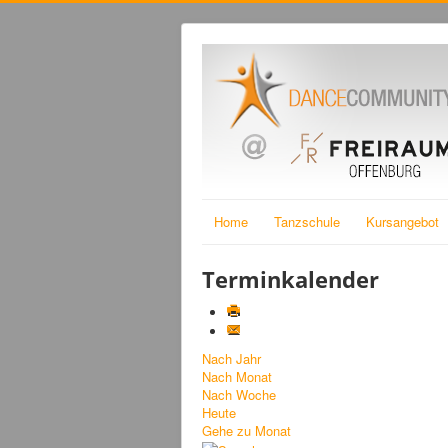
Home
Tanzschule
Kursangebot
Terminkalender
Nach Jahr
Nach Monat
Nach Woche
Heute
Gehe zu Monat