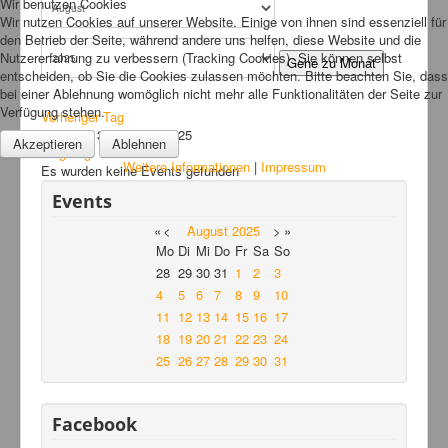
Wir benutzen Cookies
Wir nutzen Cookies auf unserer Website. Einige von ihnen sind essenziell für
Links
den Betrieb der Seite, während andere uns helfen, diese Website und die
Nutzererfahrung zu verbessern (Tracking Cookies). Sie können selbst
FAQ
Gehe zu Monat
entscheiden, ob Sie die Cookies zulassen möchten. Bitte beachten Sie, dass
Hansefit
bei einer Ablehnung womöglich nicht mehr alle Funktionalitäten der Seite zur
Verfügung stehen.
Vorheriger Tag
Kontakt
Sonntag, 31. August 2025
Akzeptieren
Ablehnen
Folgetag
Weitere Informationen
|
Impressum
Es wurden keine Events gefunden
Events
«
<
August
2025
>
»
Mo
Di
Mi
Do
Fr
Sa
So
28
29
30
31
1
2
3
4
5
6
7
8
9
10
11
12
13
14
15
16
17
18
19
20
21
22
23
24
25
26
27
28
29
30
31
Facebook