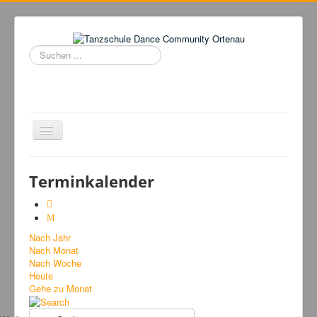
Suchen
...
Navigation
an/aus
Home
Terminkalender
Tanzschule
Kursangebot
Nach Jahr
Events
Nach Monat
Fuegolatino
Nach Woche
Heute
Bilder
Gehe zu Monat
News