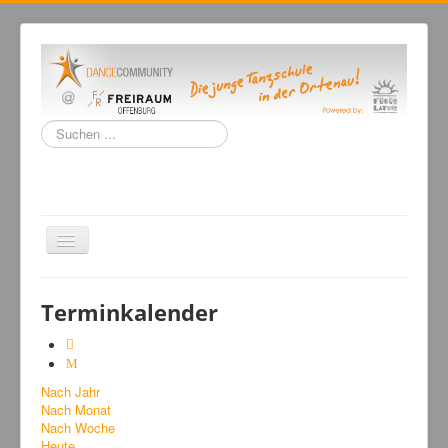
Suchen
...
Navigation
an/aus
Home
Terminkalender
Tanzschule
Kursangebot
Nach Jahr
Events
Nach Monat
Fuegolatino
Nach Woche
Heute