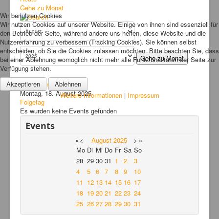
Bilder
Gehe zu Monat
Wir benutzen Cookies
News
Wir nutzen Cookies auf unserer Website. Einige von ihnen sind essenziell für
den Betrieb der Seite, während andere uns helfen, diese Website und die
Links
Nutzererfahrung zu verbessern (Tracking Cookies). Sie können selbst
entscheiden, ob Sie die Cookies zulassen möchten. Bitte beachten Sie, dass
FAQ
Gehe zu Monat
bei einer Ablehnung womöglich nicht mehr alle Funktionalitäten der Seite zur
Verfügung stehen.
Hansefit
Akzeptieren
Ablehnen
Vorheriger Tag
Kontakt
Montag, 18. August 2025
Weitere Informationen
|
Impressum
Folgetag
Es wurden keine Events gefunden
Events
«
<
August
2025
>
»
Mo
Di
Mi
Do
Fr
Sa
So
28
29
30
31
1
2
3
4
5
6
7
8
9
10
11
12
13
14
15
16
17
18
19
20
21
22
23
24
25
26
27
28
29
30
31