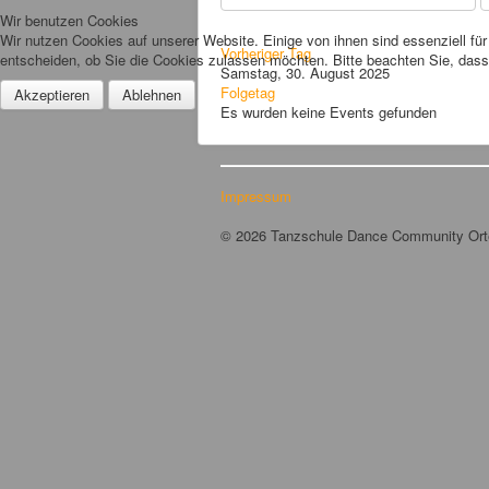
Wir benutzen Cookies
Wir nutzen Cookies auf unserer Website. Einige von ihnen sind essenziell fü
Vorheriger Tag
entscheiden, ob Sie die Cookies zulassen möchten. Bitte beachten Sie, dass 
Samstag, 30. August 2025
Folgetag
Akzeptieren
Ablehnen
Es wurden keine Events gefunden
Impressum
© 2026 Tanzschule Dance Community Or