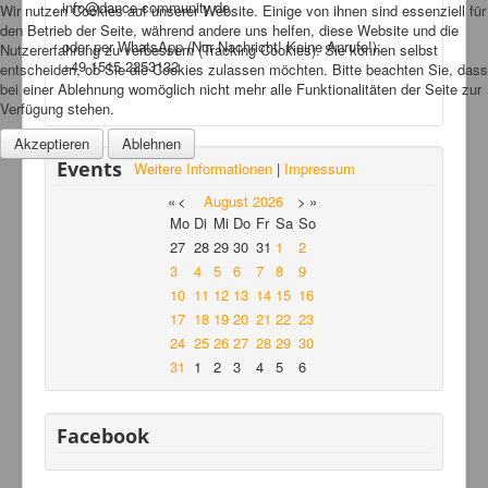
info@dance-community.de
Wir nutzen Cookies auf unserer Website. Einige von ihnen sind essenziell für
Bilder
den Betrieb der Seite, während andere uns helfen, diese Website und die
oder per WhatsApp (Nur Nachricht! Keine Anrufe!):
Nutzererfahrung zu verbessern (Tracking Cookies). Sie können selbst
News
+49 1515 2253132
entscheiden, ob Sie die Cookies zulassen möchten. Bitte beachten Sie, dass
Links
bei einer Ablehnung womöglich nicht mehr alle Funktionalitäten der Seite zur
Verfügung stehen.
FAQ
Akzeptieren
Ablehnen
Hansefit
Events
Weitere Informationen
|
Impressum
Kontakt
«
<
August
2026
>
»
Mo
Di
Mi
Do
Fr
Sa
So
27
28
29
30
31
1
2
3
4
5
6
7
8
9
10
11
12
13
14
15
16
17
18
19
20
21
22
23
24
25
26
27
28
29
30
31
1
2
3
4
5
6
Facebook