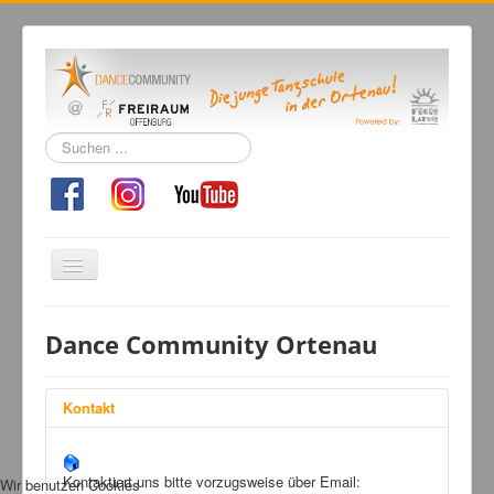
Suchen
...
Navigation
an/aus
Home
Dance Community Ortenau
Tanzschule
Kursangebot
Kontakt
Events
Fuegolatino
Kontaktiert uns bitte vorzugsweise über Email:
Wir benutzen Cookies