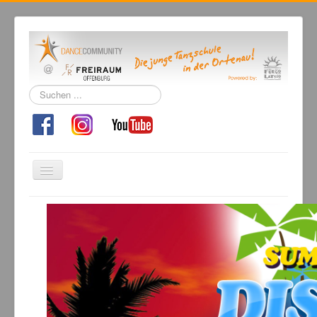
Suchen
...
Navigation
an/aus
Home
Tanzschule
Kursangebot
Events
Fuegolatino