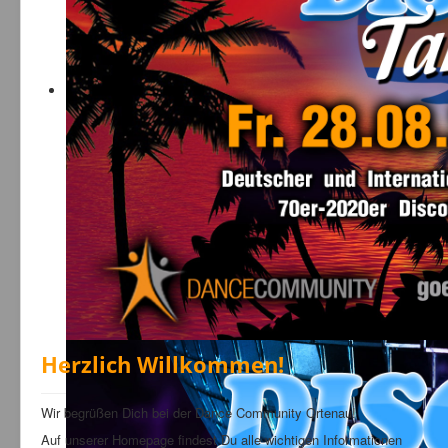
Bilder
News
Links
FAQ
Hansefit
Kontakt
Herzlich Willkommen!
Wir begrüßen Dich bei der Dance Community Ortenau!
Auf unserer Homepage findest Du alle wichtigen Informationen