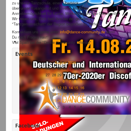
zu unserer Tanzschule, einen Überblick
über unser Kusangebot und Events sowie die
Anmeldemöglichkeit für Kurse, Workshops und die Community.
Wir freuen uns, Dich bald live bei der größten
"Tanzgemeinschaft" der Region begrüßen zu dürfen!
Kontaktiere uns gerne unter
info@dance-community.de
wenn
Du noch Fragen hast!
Viel Spaß bei der "Dance Community Ortenau"
Events
«
<
August
2026
>
»
Mo
Di
Mi
Do
Fr
Sa
So
27
28
29
30
31
1
2
3
4
5
6
7
8
9
10
11
12
13
14
15
16
17
18
19
20
21
22
23
24
25
26
27
28
29
30
31
1
2
3
4
5
6
Facebook