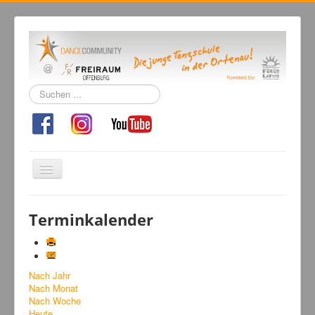
Suchen
...
Navigation
an/aus
Home
Terminkalender
Tanzschule
Kursangebot
Nach Jahr
Events
Nach Monat
Fuegolatino
Nach Woche
Heute