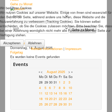
Bilder
Gehe zu Monat
Wir benutzen Cookies
News
Wir nutzen Cookies auf unserer Website. Einige von ihnen sind essenziell für
den Betrieb der Seite, während andere uns helfen, diese Website und die
Links
Nutzererfahrung zu verbessern (Tracking Cookies). Sie können selbst
entscheiden, ob Sie die Cookies zulassen möchten. Bitte beachten Sie, dass
FAQ
Gehe zu Monat
bei einer Ablehnung womöglich nicht mehr alle Funktionalitäten der Seite zur
Verfügung stehen.
Hansefit
Akzeptieren
Ablehnen
Vorheriger Tag
Kontakt
Donnerstag, 14. August 2025
Weitere Informationen
|
Impressum
Folgetag
Es wurden keine Events gefunden
Events
«
<
August
2025
>
»
Mo
Di
Mi
Do
Fr
Sa
So
28
29
30
31
1
2
3
4
5
6
7
8
9
10
11
12
13
14
15
16
17
18
19
20
21
22
23
24
25
26
27
28
29
30
31