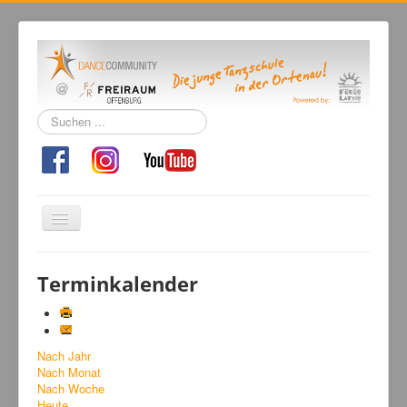
Suchen
...
Navigation
an/aus
Home
Terminkalender
Tanzschule
Kursangebot
Nach Jahr
Events
Nach Monat
Fuegolatino
Nach Woche
Heute