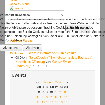
Bilder
Gehe zu Monat
News
Wir benutzen Cookies
Links
Wir nutzen Cookies auf unserer Website. Einige von ihnen sind essenziell für
den Betrieb der Seite, während andere uns helfen, diese Website und die
FAQ
Nutzererfahrung zu verbessern (Tracking Cookies). Sie können selbst
Gehe zu Monat
entscheiden, ob Sie die Cookies zulassen möchten. Bitte beachten Sie, dass
Hansefit
bei einer Ablehnung womöglich nicht mehr alle Funktionalitäten der Seite zur
Verfügung stehen.
Vorherige Woche
Kontakt
11 - 17 August, 2025
Akzeptieren
Ablehnen
Folgende Woche
Weitere Informationen
|
Impressum
15. August
08:00pm
SalsaColada @ Homebase - Salsa, Bachata &
Kizomba in Offenburg
von
Kontakt Dance
Community
:: DEFAULT
Events
«
<
August
2025
>
»
Mo
Di
Mi
Do
Fr
Sa
So
28
29
30
31
1
2
3
4
5
6
7
8
9
10
11
12
13
14
15
16
17