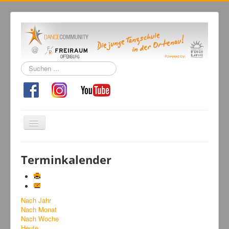
Suchen
...
Navigation
an/aus
Home
Terminkalender
Tanzschule
Kursangebot
Nach Jahr
Events
Nach Monat
Fuegolatino
Nach Woche
Heute