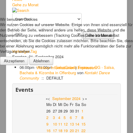
Bilder
Gehe zu Monat
News
Wir benutzen Cookies
Links
Wir nutzen Cookies auf unserer Website. Einige von ihnen sind essenziell für
den Betrieb der Seite, während andere uns helfen, diese Website und die
FAQ
Nutzererfahrung zu verbessern (Tracking Cookies). Sie können selbst
Gehe zu Monat
entscheiden, ob Sie die Cookies zulassen möchten. Bitte beachten Sie, dass
Hansefit
bei einer Ablehnung womöglich nicht mehr alle Funktionalitäten der Seite zur
Verfügung stehen.
Vorheriger Tag
Kontakt
Sonntag, 01. September 2024
Akzeptieren
Ablehnen
Folgetag
06:00pm - 11:00pm
SalsaColada Freiraum OG - Salsa,
Weitere Informationen
|
Impressum
Bachata & Kizomba in Offenburg
von
Kontakt Dance
Community
:: DEFAULT
Events
«
<
September
2024
>
»
Mo
Di
Mi
Do
Fr
Sa
So
26
27
28
29
30
31
1
2
3
4
5
6
7
8
9
10
11
12
13
14
15
16
17
18
19
20
21
22