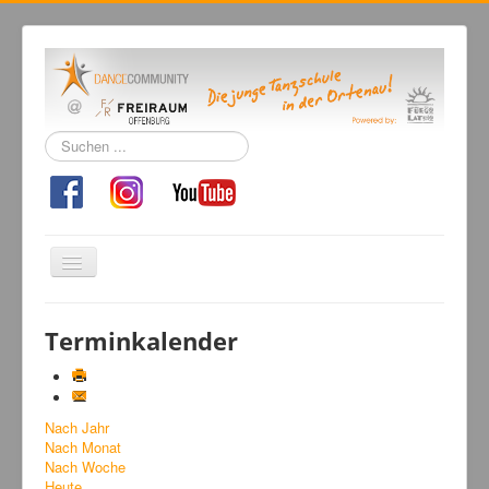
Suchen
...
Navigation
an/aus
Home
Terminkalender
Tanzschule
Kursangebot
Nach Jahr
Events
Nach Monat
Fuegolatino
Nach Woche
Heute