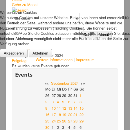
Bilder
Gehe zu Monat
Wir benutzen Cookies
News
Wir nutzen Cookies auf unserer Website. Einige von ihnen sind essenziell für
den Betrieb der Seite, während andere uns helfen, diese Website und die
Links
Nutzererfahrung zu verbessern (Tracking Cookies). Sie können selbst
FAQ
entscheiden, ob Sie die Cookies zulassen möchten. Bitte beachten Sie, dass
Gehe zu Monat
bei einer Ablehnung womöglich nicht mehr alle Funktionalitäten der Seite zur
Hansefit
Verfügung stehen.
Vorheriger Tag
Kontakt
Akzeptieren
Ablehnen
Dienstag, 10. September 2024
Weitere Informationen
|
Impressum
Folgetag
Es wurden keine Events gefunden
Events
«
<
September
2024
>
»
Mo
Di
Mi
Do
Fr
Sa
So
26
27
28
29
30
31
1
2
3
4
5
6
7
8
9
10
11
12
13
14
15
16
17
18
19
20
21
22
23
24
25
26
27
28
29
30
1
2
3
4
5
6