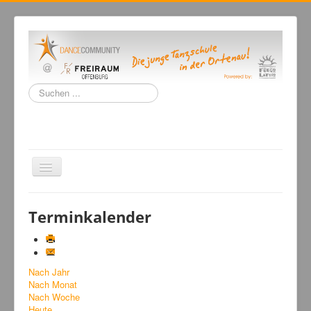
Suchen
...
Navigation
an/aus
Home
Terminkalender
Tanzschule
Kursangebot
Nach Jahr
Events
Nach Monat
Fuegolatino
Nach Woche
Heute