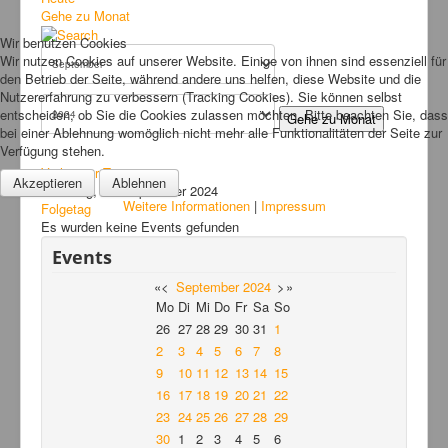
Bilder
Gehe zu Monat
Wir benutzen Cookies
News
Wir nutzen Cookies auf unserer Website. Einige von ihnen sind essenziell für
den Betrieb der Seite, während andere uns helfen, diese Website und die
Links
Nutzererfahrung zu verbessern (Tracking Cookies). Sie können selbst
FAQ
entscheiden, ob Sie die Cookies zulassen möchten. Bitte beachten Sie, dass
Gehe zu Monat
bei einer Ablehnung womöglich nicht mehr alle Funktionalitäten der Seite zur
Hansefit
Verfügung stehen.
Vorheriger Tag
Kontakt
Akzeptieren
Ablehnen
Samstag, 07. September 2024
Weitere Informationen
|
Impressum
Folgetag
Es wurden keine Events gefunden
Events
«
<
September
2024
>
»
Mo
Di
Mi
Do
Fr
Sa
So
26
27
28
29
30
31
1
2
3
4
5
6
7
8
9
10
11
12
13
14
15
16
17
18
19
20
21
22
23
24
25
26
27
28
29
30
1
2
3
4
5
6