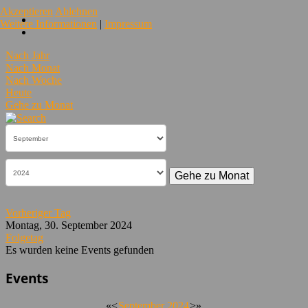
Akzeptieren
Ablehnen
Weitere Informationen
|
Impressum
Nach Jahr
Nach Monat
Nach Woche
Heute
Gehe zu Monat
Gehe zu Monat
Vorheriger Tag
Montag, 30. September 2024
Folgetag
Es wurden keine Events gefunden
Events
«
<
September
2024
>
»