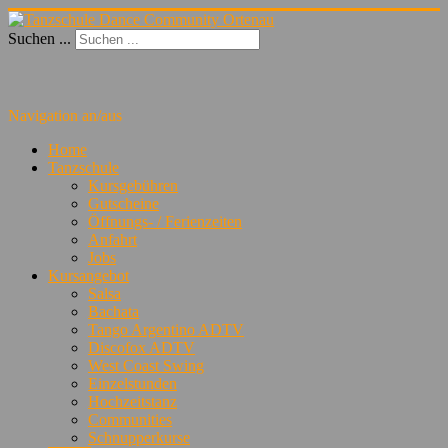
Suchen ...
Navigation an/aus
Home
Tanzschule
Kursgebühren
Gutscheine
Öffnungs- / Ferienzeiten
Anfahrt
Jobs
Kursangebot
Salsa
Bachata
Tango Argentino ADTV
Discofox ADTV
West Coast Swing
Einzelstunden
Hochzeitstanz
Communities
Schnupperkurse