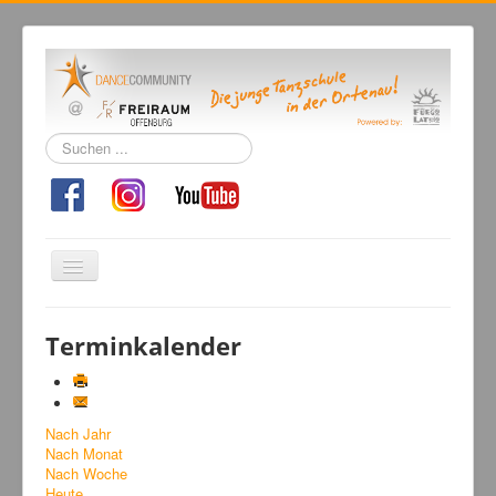
Suchen
...
Navigation
an/aus
Home
Terminkalender
Tanzschule
Kursangebot
Nach Jahr
Events
Nach Monat
Fuegolatino
Nach Woche
Heute