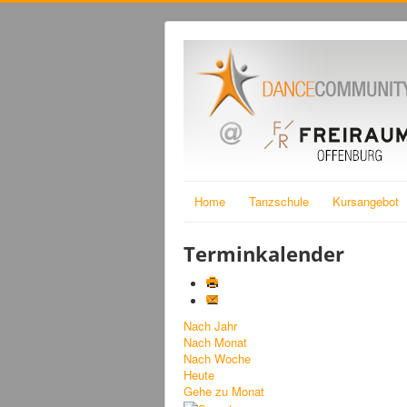
Home
Tanzschule
Kursangebot
Terminkalender
Nach Jahr
Nach Monat
Nach Woche
Heute
Gehe zu Monat