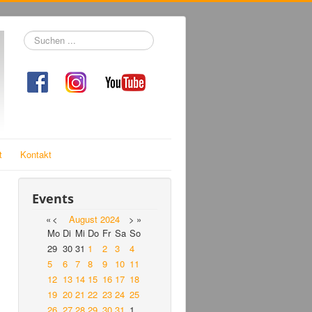
Suchen
...
t
Kontakt
Events
«
<
August
2024
>
»
Mo
Di
Mi
Do
Fr
Sa
So
29
30
31
1
2
3
4
5
6
7
8
9
10
11
12
13
14
15
16
17
18
19
20
21
22
23
24
25
26
27
28
29
30
31
1