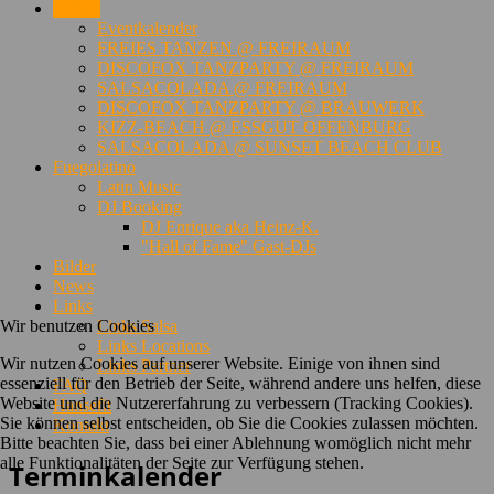
Events
Eventkalender
FREIES TANZEN @ FREIRAUM
DISCOFOX TANZPARTY @ FREIRAUM
SALSACOLADA @ FREIRAUM
DISCOFOX TANZPARTY @ BRAUWERK
KIZZ-BEACH @ ESSGUT OFFENBURG
SALSACOLADA @ SUNSET BEACH CLUB
Fuegolatino
Latin Music
DJ Booking
DJ Enrique aka Heinz-K.
"Hall of Fame" Gast-DJs
Bilder
News
Links
Wir benutzen Cookies
Links Salsa
Links Locations
Wir nutzen Cookies auf unserer Website. Einige von ihnen sind
Links Partner
essenziell für den Betrieb der Seite, während andere uns helfen, diese
FAQ
Website und die Nutzererfahrung zu verbessern (Tracking Cookies).
Hansefit
Sie können selbst entscheiden, ob Sie die Cookies zulassen möchten.
Kontakt
Bitte beachten Sie, dass bei einer Ablehnung womöglich nicht mehr
alle Funktionalitäten der Seite zur Verfügung stehen.
Terminkalender