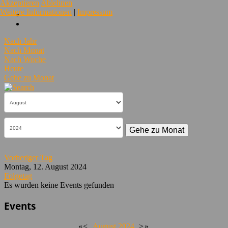
Akzeptieren
Ablehnen
Weitere Informationen
|
Impressum
Nach Jahr
Nach Monat
Nach Woche
Heute
Gehe zu Monat
Gehe zu Monat
Vorheriger Tag
Montag, 12. August 2024
Folgetag
Es wurden keine Events gefunden
Events
«
<
August
2024
>
»