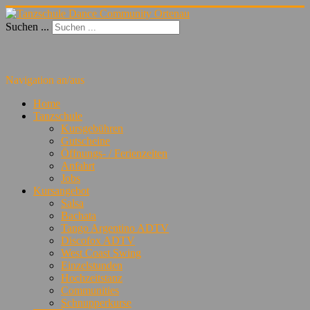
Suchen ...
Navigation an/aus
Home
Tanzschule
Kursgebühren
Gutscheine
Öffnungs- / Ferienzeiten
Anfahrt
Jobs
Kursangebot
Salsa
Bachata
Tango Argentino ADTV
Discofox ADTV
West Coast Swing
Einzelstunden
Hochzeitstanz
Communities
Schnupperkurse