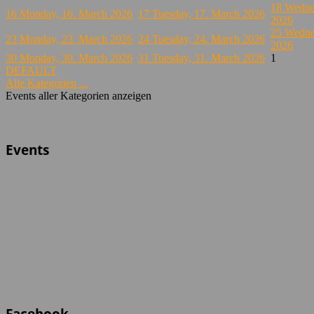
18
Wedne
16
Monday, 16. March 2026
17
Tuesday, 17. March 2026
2026
25
Wedne
23
Monday, 23. March 2026
24
Tuesday, 24. March 2026
2026
30
Monday, 30. March 2026
31
Tuesday, 31. March 2026
1
DEFAULT
Alle Kategorien ...
Events aller Kategorien anzeigen
Events
Facebook