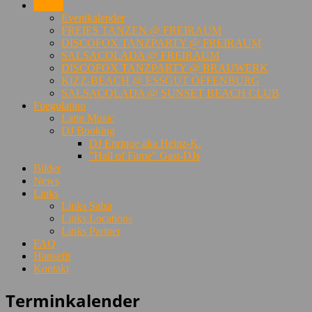
Events
Eventkalender
FREIES TANZEN @ FREIRAUM
DISCOFOX TANZPARTY @ FREIRAUM
SALSACOLADA @ FREIRAUM
DISCOFOX TANZPARTY @ BRAUWERK
KIZZ-BEACH @ ESSGUT OFFENBURG
SALSACOLADA @ SUNSET BEACH CLUB
Fuegolatino
Latin Music
DJ Booking
DJ Enrique aka Heinz-K.
"Hall of Fame" Gast-DJs
Bilder
News
Links
Links Salsa
Links Locations
Links Partner
FAQ
Hansefit
Kontakt
Terminkalender