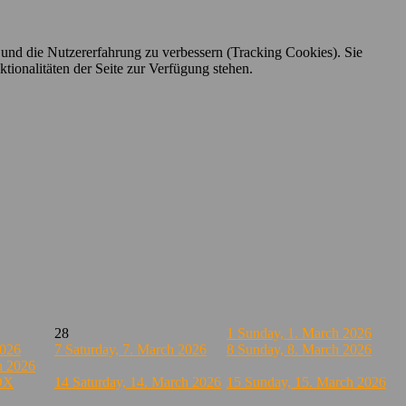
e und die Nutzererfahrung zu verbessern (Tracking Cookies). Sie
tionalitäten der Seite zur Verfügung stehen.
28
1
Sunday, 1. March 2026
2026
7
Saturday, 7. March 2026
8
Sunday, 8. March 2026
h 2026
OX
14
Saturday, 14. March 2026
15
Sunday, 15. March 2026