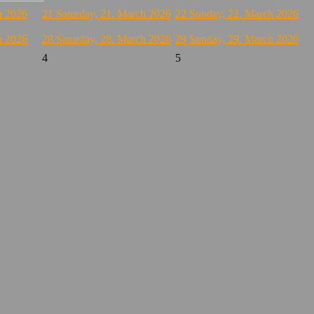
h 2026
21
Saturday, 21. March 2026
22
Sunday, 22. March 2026
h 2026
28
Saturday, 28. March 2026
29
Sunday, 29. March 2026
4
5