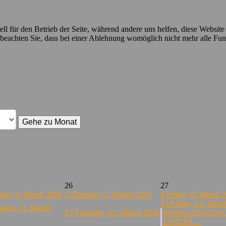
ell für den Betrieb der Seite, während andere uns helfen, diese Websit
 beachten Sie, dass bei einer Ablehnung womöglich nicht mehr alle Funk
Gehe zu Monat
26
27
day, 4. March 2026
5
Thursday, 5. March 2026
6
Friday, 6. March 
13
Friday, 13. Marc
sday, 11. March
12
Thursday, 12. March 2026
08:00pm DISCOF
TANZPA ...