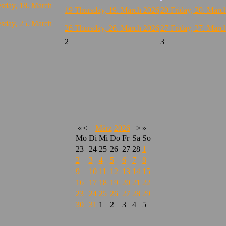
sday, 18. March
19
Thursday, 19. March 2026
20
Friday, 20. Marc
sday, 25. March
26
Thursday, 26. March 2026
27
Friday, 27. Marc
2
3
«
<
März
2026
>
»
Mo
Di
Mi
Do
Fr
Sa
So
23
24
25
26
27
28
1
2
3
4
5
6
7
8
9
10
11
12
13
14
15
16
17
18
19
20
21
22
23
24
25
26
27
28
29
30
31
1
2
3
4
5