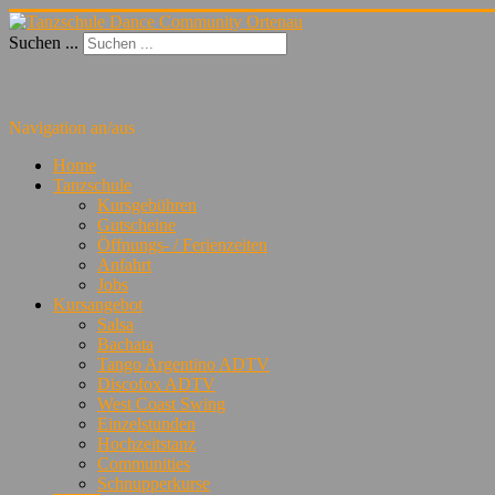
Suchen ...
Navigation an/aus
Home
Tanzschule
Kursgebühren
Gutscheine
Öffnungs- / Ferienzeiten
Anfahrt
Jobs
Kursangebot
Salsa
Bachata
Tango Argentino ADTV
Discofox ADTV
West Coast Swing
Einzelstunden
Hochzeitstanz
Communities
Schnupperkurse