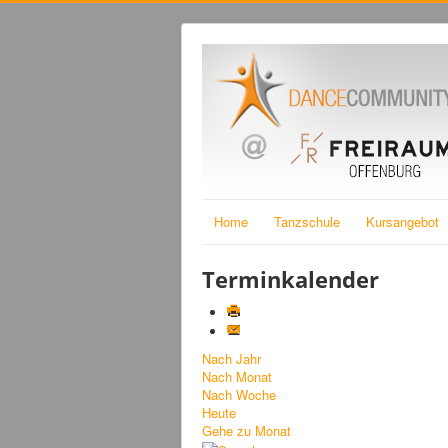
Home
Tanzschule
Kursangebot
Terminkalender
Nach Jahr
Nach Monat
Nach Woche
Heute
Gehe zu Monat