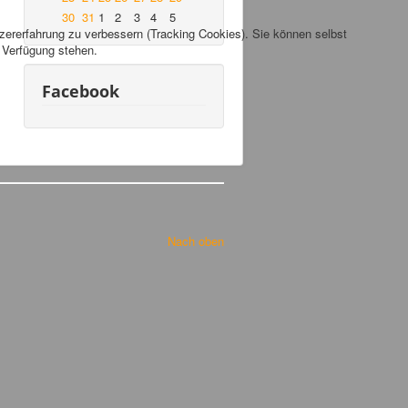
30
31
1
2
3
4
5
tzererfahrung zu verbessern (Tracking Cookies). Sie können selbst
r Verfügung stehen.
Facebook
Nach oben