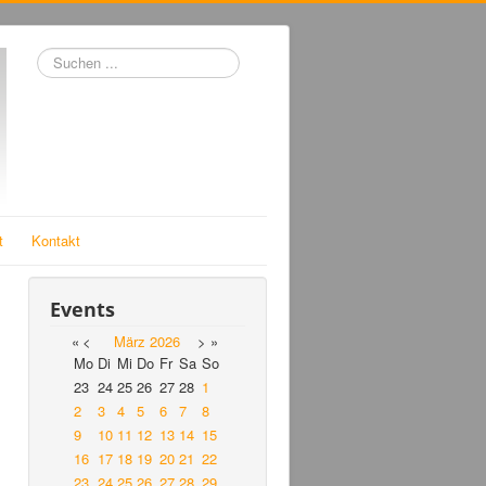
Suchen
...
t
Kontakt
Events
«
<
März
2026
>
»
Mo
Di
Mi
Do
Fr
Sa
So
23
24
25
26
27
28
1
2
3
4
5
6
7
8
9
10
11
12
13
14
15
16
17
18
19
20
21
22
23
24
25
26
27
28
29