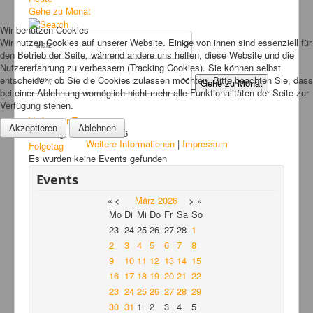
Bilder
Gehe zu Monat
Wir benutzen Cookies
News
Wir nutzen Cookies auf unserer Website. Einige von ihnen sind essenziell für
den Betrieb der Seite, während andere uns helfen, diese Website und die
Links
Nutzererfahrung zu verbessern (Tracking Cookies). Sie können selbst
FAQ
entscheiden, ob Sie die Cookies zulassen möchten. Bitte beachten Sie, dass
Gehe zu Monat
bei einer Ablehnung womöglich nicht mehr alle Funktionalitäten der Seite zur
Hansefit
Verfügung stehen.
Vorheriger Tag
Kontakt
Akzeptieren
Ablehnen
Dienstag, 03. März 2026
Weitere Informationen
|
Impressum
Folgetag
Es wurden keine Events gefunden
Events
«
<
März
2026
>
»
Mo
Di
Mi
Do
Fr
Sa
So
23
24
25
26
27
28
1
2
3
4
5
6
7
8
9
10
11
12
13
14
15
16
17
18
19
20
21
22
23
24
25
26
27
28
29
30
31
1
2
3
4
5