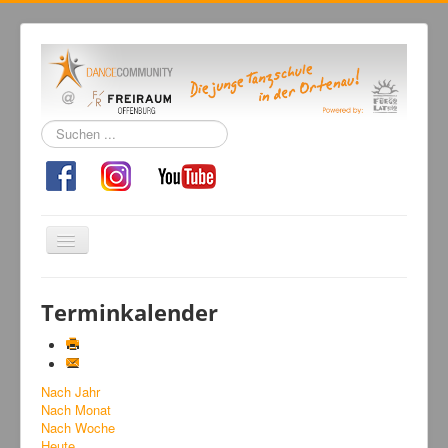
Suchen
...
Navigation
an/aus
Home
Terminkalender
Tanzschule
Kursangebot
Nach Jahr
Events
Nach Monat
Fuegolatino
Nach Woche
Heute