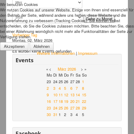
Wir benutzen Cookies
Links
Wir nutzen Cookies auf unserer Website. Einige von ihnen sind essenziell für
den Betrieb der Seite, während andere uns helfen, diese Website und die
FAQ
Gehe zu Monat
Nutzererfahrung zu verbessern (Tracking Cookies). Sie können selbst
entscheiden, ob Sie die Cookies zulassen möchten. Bitte beachten Sie, dass
Hansefit
bei einer Ablehnung womöglich nicht mehr alle Funktionalitäten der Seite zur
Vorheriger Tag
Verfügung stehen.
Kontakt
Montag, 02. März 2026
Folgetag
Akzeptieren
Ablehnen
Es wurden keine Events gefunden
Weitere Informationen
|
Impressum
Events
«
<
März
2026
>
»
Mo
Di
Mi
Do
Fr
Sa
So
23
24
25
26
27
28
1
2
3
4
5
6
7
8
9
10
11
12
13
14
15
16
17
18
19
20
21
22
23
24
25
26
27
28
29
30
31
1
2
3
4
5
Facebook