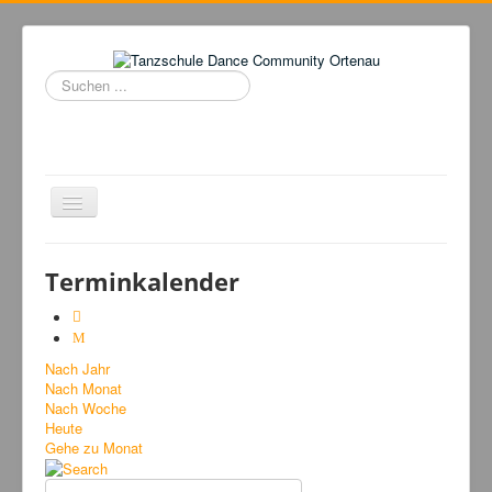
Suchen
...
Navigation
an/aus
Home
Terminkalender
Tanzschule
Kursangebot
Nach Jahr
Events
Nach Monat
Fuegolatino
Nach Woche
Heute
Bilder
Gehe zu Monat
News