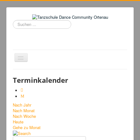
Suchen
...
Navigation
an/aus
Home
Terminkalender
Tanzschule
Kursangebot
Nach Jahr
Events
Nach Monat
Fuegolatino
Nach Woche
Heute
Bilder
Gehe zu Monat
News