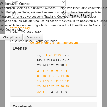
Wir benutzen Cookies
Links
Wir nutzen Cookies auf unserer Website. Einige von ihnen sind essenziell für
den Betrieb der Seite, während andere uns helfen, diese Website und die
FAQ
Gehe zu Monat
Nutzererfahrung zu verbessern (Tracking Cookies). Sie können selbst
entscheiden, ob Sie die Cookies zulassen möchten. Bitte beachten Sie, dass
Hansefit
bei einer Ablehnung womöglich nicht mehr alle Funktionalitäten der Seite zur
Vorheriger Tag
Verfügung stehen.
Kontakt
Freitag, 20. März 2026
Folgetag
Akzeptieren
Ablehnen
Es wurden keine Events gefunden
Weitere Informationen
|
Impressum
Events
«
<
März
2026
>
»
Mo
Di
Mi
Do
Fr
Sa
So
23
24
25
26
27
28
1
2
3
4
5
6
7
8
9
10
11
12
13
14
15
16
17
18
19
20
21
22
23
24
25
26
27
28
29
30
31
1
2
3
4
5
Facebook