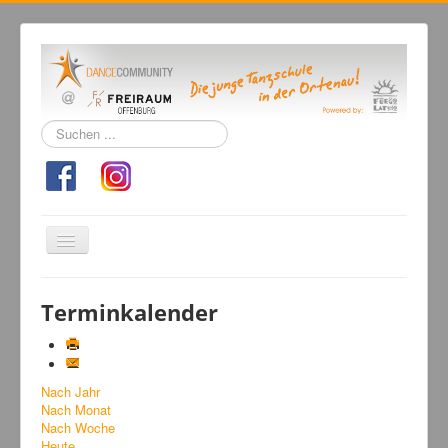
Suchen
...
Navigation
an/aus
Home
Terminkalender
Tanzschule
Kursangebot
Nach Jahr
Events
Nach Monat
Fuegolatino
Nach Woche
Heute