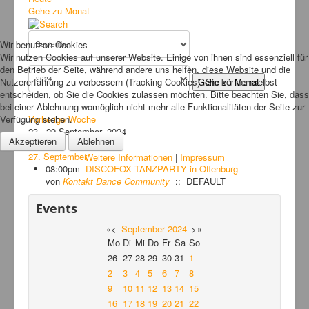
Bilder
Gehe zu Monat
News
Wir benutzen Cookies
Links
Wir nutzen Cookies auf unserer Website. Einige von ihnen sind essenziell für
den Betrieb der Seite, während andere uns helfen, diese Website und die
FAQ
Nutzererfahrung zu verbessern (Tracking Cookies). Sie können selbst
Gehe zu Monat
entscheiden, ob Sie die Cookies zulassen möchten. Bitte beachten Sie, dass
Hansefit
bei einer Ablehnung womöglich nicht mehr alle Funktionalitäten der Seite zur
Verfügung stehen.
Vorherige Woche
Kontakt
23 - 29 September, 2024
Akzeptieren
Ablehnen
Folgende Woche
27. September
Weitere Informationen
|
Impressum
08:00pm
DISCOFOX TANZPARTY in Offenburg
von
Kontakt Dance Community
:: DEFAULT
Events
«
<
September
2024
>
»
Mo
Di
Mi
Do
Fr
Sa
So
26
27
28
29
30
31
1
2
3
4
5
6
7
8
9
10
11
12
13
14
15
16
17
18
19
20
21
22