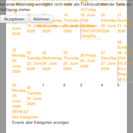
2026
bei einer Ablehnung womöglich nicht mehr alle Funktionalitäten der Seite zur
2026
2026
2026
2026
2026
2026
Verfügung stehen.
19
Friday,
15
16
17
18
19. June
20
21
Monday,
Akzeptieren
Ablehnen
Tuesday,
Wednesday,
Thursday,
2026
Saturday,
Sunday,
15.
16. June
17. June
18. June
08:00pm
20. June
21. June
Weitere Informationen
|
Impressum
June
2026
2026
2026
DISCOFOX
2026
2026
2026
TANZPA ...
28
Sunday,
22
23
24
25
27
28. June
Monday,
26
Friday,
Tuesday,
Wednesday,
Thursday,
Saturday,
2026
22.
26. June
23. June
24. June
25. June
27. June
05:30pm
June
2026
2026
2026
2026
2026
Kizz-
2026
Beach
@ Es ...
29
1
2
3
4
5
30
Monday,
Tuesday,
29.
30. June
June
2026
2026
DEFAULT
Alle Kategorien ...
Events aller Kategorien anzeigen