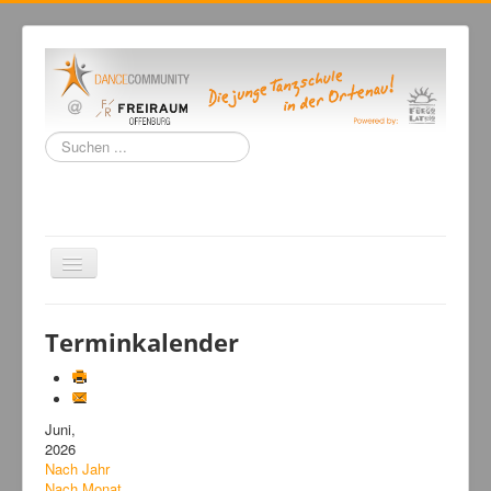
Suchen
...
Navigation
an/aus
Home
Terminkalender
Tanzschule
Kursangebot
Juni,
Events
2026
Fuegolatino
Nach Jahr
Nach Monat