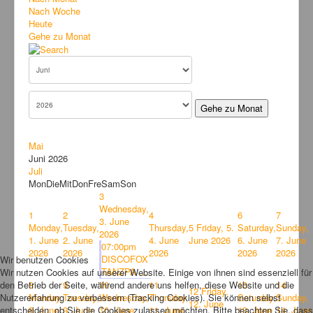
Bilder
Nach Woche
Heute
News
Gehe zu Monat
Links
FAQ
Hansefit
Gehe zu Monat
Kontakt
Mai
Juni 2026
Juli
Mon
Die
Mit
Don
Fre
Sam
Son
3
Wednesday,
1
2
4
6
7
3. June
Monday,
Tuesday,
Thursday,
5
Friday, 5.
Saturday,
Sunday,
2026
1. June
2. June
4. June
June 2026
6. June
7. June
07:00pm
2026
2026
2026
2026
2026
DISCOFOX
Wir benutzen Cookies
TANZPA ...
Wir nutzen Cookies auf unserer Website. Einige von ihnen sind essenziell für
den Betrieb der Seite, während andere uns helfen, diese Website und die
8
9
10
11
13
14
12
Friday,
Nutzererfahrung zu verbessern (Tracking Cookies). Sie können selbst
Monday,
Tuesday,
Wednesday,
Thursday,
Saturday,
Sunday,
12. June
entscheiden, ob Sie die Cookies zulassen möchten. Bitte beachten Sie, dass
8. June
9. June
10. June
11. June
13. June
14. June