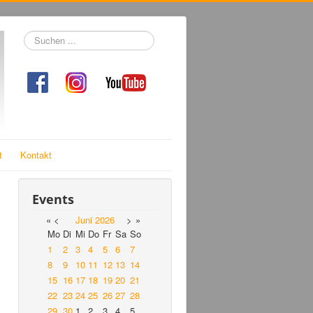
Suchen
...
t
Kontakt
Events
«
<
Juni
2026
>
»
Mo
Di
Mi
Do
Fr
Sa
So
1
2
3
4
5
6
7
8
9
10
11
12
13
14
15
16
17
18
19
20
21
22
23
24
25
26
27
28
29
30
1
2
3
4
5