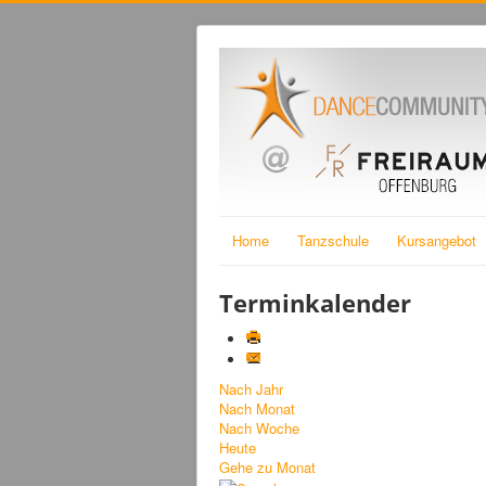
Home
Tanzschule
Kursangebot
Terminkalender
Nach Jahr
Nach Monat
Nach Woche
Heute
Gehe zu Monat