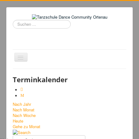
Suchen
...
Navigation
an/aus
Home
Terminkalender
Tanzschule
Kursangebot
Nach Jahr
Events
Nach Monat
Fuegolatino
Nach Woche
Heute
Bilder
Gehe zu Monat
News