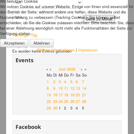
Wir benutzen Cookies
Wir nutzen Cookies auf unserer Website. Einige von ihnen sind essenziell für
Links
den Betrieb der Seite, während andere uns helfen, diese Website und die
Nutzererfahrung zu verbessern (Tracking Cookies). Sie können selbst
FAQ
Gehe zu Monat
entscheiden, ob Sie die Cookies zulassen möchten. Bitte beachten Sie, dass
Hansefit
bei einer Ablehnung womöglich nicht mehr alle Funktionalitäten der Seite zur
Verfügung stehen.
Vorheriger Tag
Kontakt
Dienstag, 09. Juni 2026
Akzeptieren
Ablehnen
Folgetag
Weitere Informationen
|
Impressum
Es wurden keine Events gefunden
Events
«
<
Juni
2026
>
»
Mo
Di
Mi
Do
Fr
Sa
So
1
2
3
4
5
6
7
8
9
10
11
12
13
14
15
16
17
18
19
20
21
22
23
24
25
26
27
28
29
30
1
2
3
4
5
Facebook