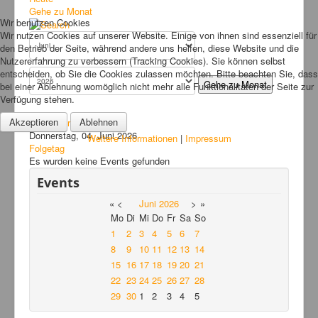
Bilder
Gehe zu Monat
Wir benutzen Cookies
News
Wir nutzen Cookies auf unserer Website. Einige von ihnen sind essenziell für
den Betrieb der Seite, während andere uns helfen, diese Website und die
Links
Nutzererfahrung zu verbessern (Tracking Cookies). Sie können selbst
entscheiden, ob Sie die Cookies zulassen möchten. Bitte beachten Sie, dass
FAQ
Gehe zu Monat
bei einer Ablehnung womöglich nicht mehr alle Funktionalitäten der Seite zur
Verfügung stehen.
Hansefit
Akzeptieren
Ablehnen
Vorheriger Tag
Kontakt
Donnerstag, 04. Juni 2026
Weitere Informationen
|
Impressum
Folgetag
Es wurden keine Events gefunden
Events
«
<
Juni
2026
>
»
Mo
Di
Mi
Do
Fr
Sa
So
1
2
3
4
5
6
7
8
9
10
11
12
13
14
15
16
17
18
19
20
21
22
23
24
25
26
27
28
29
30
1
2
3
4
5