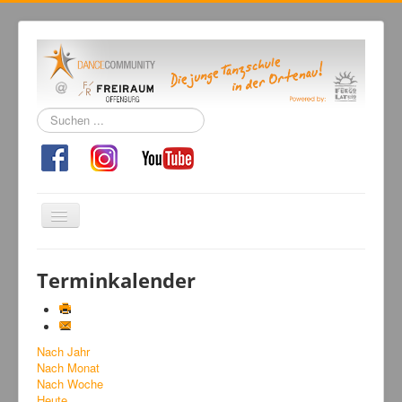
Suchen
...
Navigation
an/aus
Home
Terminkalender
Tanzschule
Kursangebot
Nach Jahr
Events
Nach Monat
Fuegolatino
Nach Woche
Heute