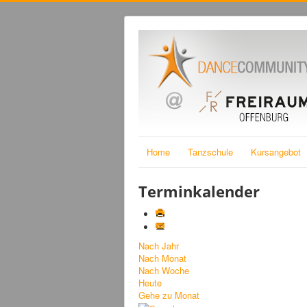
Home
Tanzschule
Kursangebot
Terminkalender
Nach Jahr
Nach Monat
Nach Woche
Heute
Gehe zu Monat