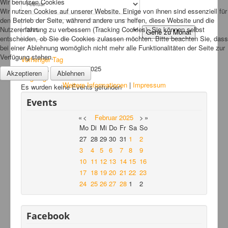
Wir benutzen Cookies
Wir nutzen Cookies auf unserer Website. Einige von ihnen sind essenziell für
Links
den Betrieb der Seite, während andere uns helfen, diese Website und die
Nutzererfahrung zu verbessern (Tracking Cookies). Sie können selbst
FAQ
Gehe zu Monat
entscheiden, ob Sie die Cookies zulassen möchten. Bitte beachten Sie, dass
Hansefit
bei einer Ablehnung womöglich nicht mehr alle Funktionalitäten der Seite zur
Verfügung stehen.
Vorheriger Tag
Kontakt
Mittwoch, 26. Februar 2025
Akzeptieren
Ablehnen
Folgetag
Weitere Informationen
|
Impressum
Es wurden keine Events gefunden
Events
«
<
Februar
2025
>
»
Mo
Di
Mi
Do
Fr
Sa
So
27
28
29
30
31
1
2
3
4
5
6
7
8
9
10
11
12
13
14
15
16
17
18
19
20
21
22
23
24
25
26
27
28
1
2
Facebook