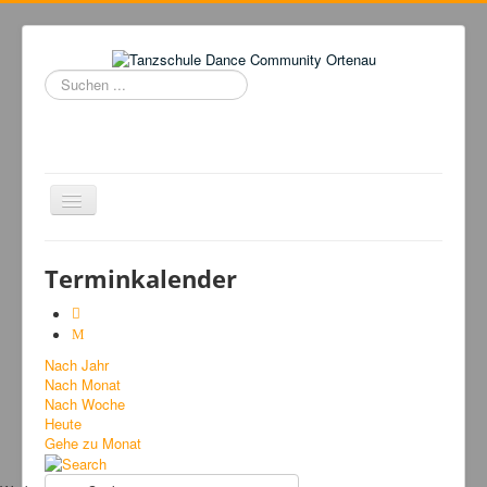
Suchen
...
Navigation
an/aus
Home
Terminkalender
Tanzschule
Kursangebot
Nach Jahr
Events
Nach Monat
Fuegolatino
Nach Woche
Heute
Bilder
Gehe zu Monat
News