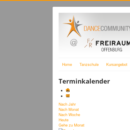
Home
Tanzschule
Kursangebot
Terminkalender
Nach Jahr
Nach Monat
Nach Woche
Heute
Gehe zu Monat