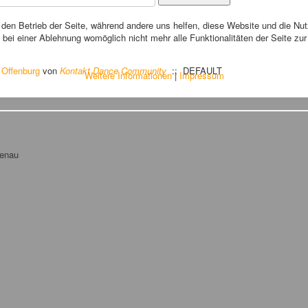
r den Betrieb der Seite, während andere uns helfen, diese Website und die Nu
bei einer Ablehnung womöglich nicht mehr alle Funktionalitäten der Seite zu
Offenburg
von
Kontakt Dance Community
:: DEFAULT
Weitere Informationen
|
Impressum
tenau