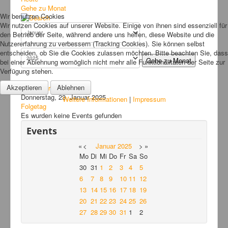
Bilder
Gehe zu Monat
Wir benutzen Cookies
News
Wir nutzen Cookies auf unserer Website. Einige von ihnen sind essenziell für
den Betrieb der Seite, während andere uns helfen, diese Website und die
Links
Nutzererfahrung zu verbessern (Tracking Cookies). Sie können selbst
entscheiden, ob Sie die Cookies zulassen möchten. Bitte beachten Sie, dass
FAQ
Gehe zu Monat
bei einer Ablehnung womöglich nicht mehr alle Funktionalitäten der Seite zur
Verfügung stehen.
Hansefit
Akzeptieren
Ablehnen
Vorheriger Tag
Kontakt
Donnerstag, 23. Januar 2025
Weitere Informationen
|
Impressum
Folgetag
Es wurden keine Events gefunden
Events
«
<
Januar
2025
>
»
Mo
Di
Mi
Do
Fr
Sa
So
30
31
1
2
3
4
5
6
7
8
9
10
11
12
13
14
15
16
17
18
19
20
21
22
23
24
25
26
27
28
29
30
31
1
2