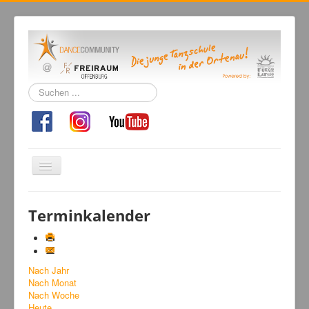
Suchen
...
Navigation
an/aus
Home
Terminkalender
Tanzschule
Kursangebot
Nach Jahr
Events
Nach Monat
Fuegolatino
Nach Woche
Heute